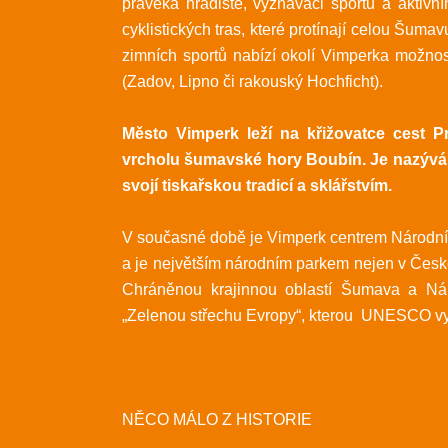
pravěká hradiště, vyznavači sportu a aktiv
cyklistických tras, které protínají celou Šum
zimních sportů nabízí okolí Vimperka možnost
(Zadov, Lipno či rakouský Hochficht).
Město Vimperk leží na křižovatce cest P
vrcholu šumavské hory Boubín. Je nazývá
svojí tiskařskou tradicí a sklářstvím.
V současné době je Vimperk centrem Národní
a je největším národním parkem nejen v České 
Chráněnou krajinnou oblastí Šumava a Nár
„Zelenou střechu Evropy“, kterou UNESCO vyhl
NĚCO MÁLO Z HISTORIE