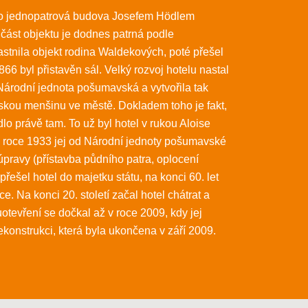
ko jednopatrová budova Josefem Hödlem
 část objektu je dodnes patrná podle
stnila objekt rodina Waldekových, poté přešel
6 byl přistavěn sál. Velký rozvoj hotelu nastal
Národní jednota pošumavská a vytvořila tak
skou menšinu ve městě. Dokladem toho je fakt,
lo právě tam. To už byl hotel v rukou Aloise
 v roce 1933 jej od Národní jednoty pošumavské
úpravy (přístavba půdního patra, oplocení
ešel hotel do majetku státu, na konci 60. let
e. Na konci 20. století začal hotel chátrat a
tevření se dočkal až v roce 2009, kdy jej
rekonstrukci, která byla ukončena v září 2009.