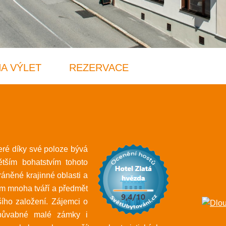
NA VÝLET
REZERVACE
eré díky své poloze bývá
tším bohatstvím tohoto
ráněné krajinné oblasti a
m mnoha tváří a předmět
ího založení. Zájemci o
, půvabné malé zámky i