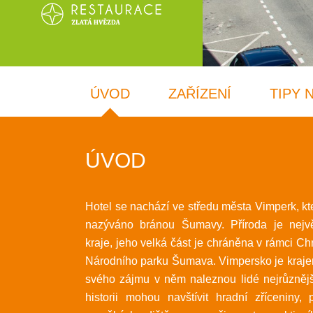
ÚVOD
ZAŘÍZENÍ
TIPY 
ÚVOD
Hotel se nachází ve středu města Vimperk, kt
nazýváno bránou Šumavy. Příroda je nejvě
kraje, jeho velká část je chráněna v rámci Ch
Národního parku Šumava. Vimpersko je kraje
svého zájmu v něm naleznou lidé nejrůznějš
historii mohou navštívit hradní zříceniny