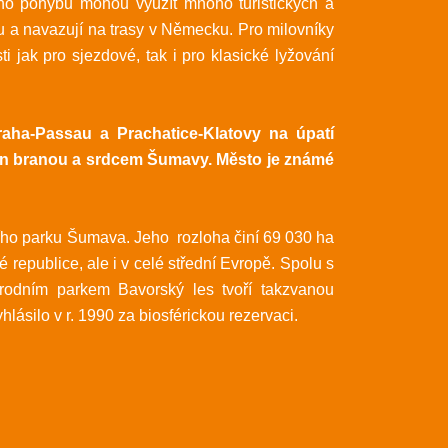
ního pohybu mohou využít mnoho turistických a
avu a navazují na trasy v Německu. Pro milovníky
i jak pro sjezdové, tak i pro klasické lyžování
raha-Passau a Prachatice-Klatovy na úpatí
n branou a srdcem Šumavy. Město je známé
ho parku Šumava. Jeho rozloha činí 69 030 ha
republice, ale i v celé střední Evropě. Spolu s
odním parkem Bavorský les tvoří takzvanou
ásilo v r. 1990 za biosférickou rezervaci.