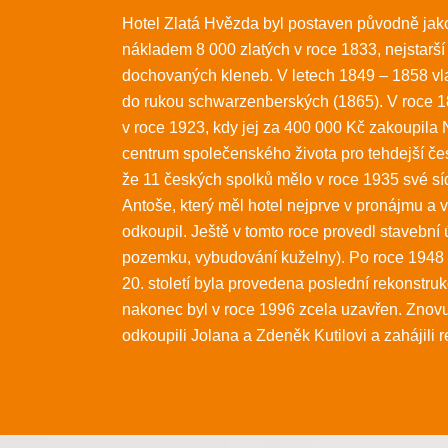
Hotel Zlatá Hvězda byl postaven původně ja
nákladem 8 000 zlatých v roce 1833, nejstarší
dochovaných kleneb. V letech 1849 – 1858 vla
do rukou schwarzenberských (1865). V roce 186
v roce 1923, kdy jej za 400 000 Kč zakoupila 
centrum společenského života pro tehdejší če
že 11 českých spolků mělo v roce 1935 své síd
Antoše, který měl hotel nejprve v pronájmu a
odkoupil. Ještě v tomto roce provedl stavební 
pozemku, vybudování kuželny). Po roce 1948 př
20. století byla provedena poslední rekonstrukc
nakonec byl v roce 1996 zcela uzavřen. Znovuo
odkoupili Jolana a Zdeněk Kutilovi a zahájili 