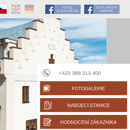
HOTEL
ZLATÁ HVĚZDA
ZLATÁ HVĚZDA
VIMPERK
+420 388 313 400
FOTOGALERIE
NABÍJECÍ STANICE
HODNOCENÍ ZÁKAZNÍKA