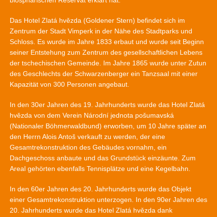
biosphärischen Reservat erklärt hat.
Das Hotel Zlatá hvězda (Goldener Stern) befindet sich im
Zentrum der Stadt Vimperk in der Nähe des Stadtparks und
Schloss. Es wurde im Jahre 1833 erbaut und wurde seit Beginn
seiner Entstehung zum Zentrum des gesellschaftlichen Lebens
der tschechischen Gemeinde. Im Jahre 1865 wurde unter Zutun
des Geschlechts der Schwarzenberger ein Tanzsaal mit einer
Kapazität von 300 Personen angebaut.
In den 30er Jahren des 19. Jahrhunderts wurde das Hotel Zlatá
hvězda von dem Verein Národní jednota pošumavská
(Nationaler Böhmerwaldbund) erworben, um 10 Jahre später an
den Herrn Alois Antoš verkauft zu werden, der eine
Gesamtrekonstruktion des Gebäudes vornahm, ein
Dachgeschoss anbaute und das Grundstück einzäunte. Zum
Areal gehörten ebenfalls Tennisplätze und eine Kegelbahn.
In den 60er Jahren des 20. Jahrhunderts wurde das Objekt
einer Gesamtrekonstruktion unterzogen. In den 90er Jahren des
20. Jahrhunderts wurde das Hotel Zlatá hvězda dank