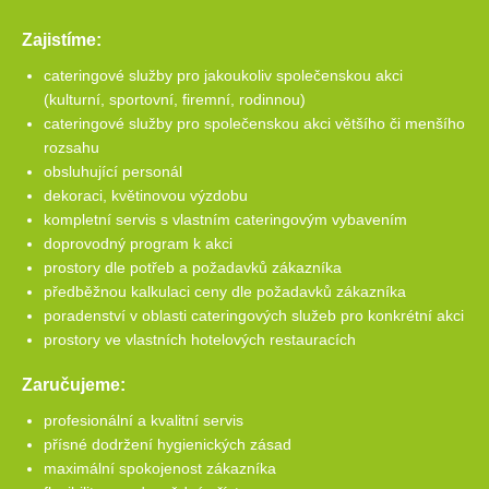
Zajistíme:
cateringové služby pro jakoukoliv společenskou akci
(kulturní, sportovní, firemní, rodinnou)
cateringové služby pro společenskou akci většího či menšího
rozsahu
obsluhující personál
dekoraci, květinovou výzdobu
kompletní servis s vlastním cateringovým vybavením
doprovodný program k akci
prostory dle potřeb a požadavků zákazníka
předběžnou kalkulaci ceny dle požadavků zákazníka
poradenství v oblasti cateringových služeb pro konkrétní akci
prostory ve vlastních hotelových restauracích
Zaručujeme:
profesionální a kvalitní servis
přísné dodržení hygienických zásad
maximální spokojenost zákazníka