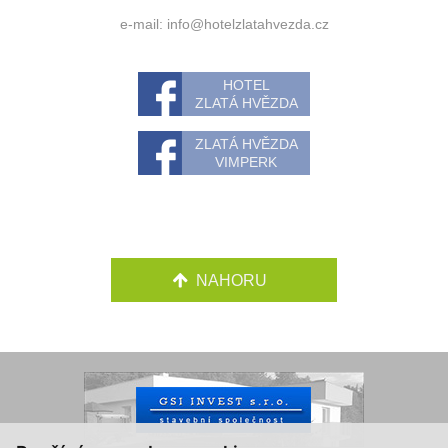
e-mail:
info@hotelzlatahvezda.cz
HOTEL
ZLATÁ HVĚZDA
ZLATÁ HVĚZDA
VIMPERK
NAHORU