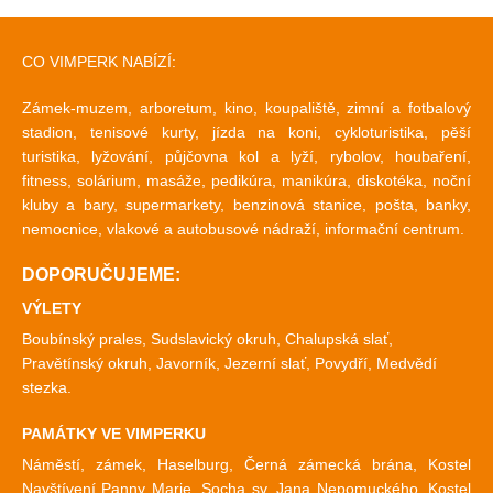
CO VIMPERK NABÍZÍ:
Zámek-muzem, arboretum, kino, koupaliště, zimní a fotbalový
stadion, tenisové kurty, jízda na koni, cykloturistika, pěší
turistika, lyžování, půjčovna kol a lyží, rybolov, houbaření,
fitness, solárium, masáže, pedikúra, manikúra, diskotéka, noční
kluby a bary, supermarkety, benzinová stanice, pošta, banky,
nemocnice, vlakové a autobusové nádraží, informační centrum.
DOPORUČUJEME:
VÝLETY
Boubínský prales, Sudslavický okruh, Chalupská slať,
Pravětínský okruh, Javorník, Jezerní slať, Povydří, Medvědí
stezka.
PAMÁTKY VE VIMPERKU
Náměstí, zámek, Haselburg, Černá zámecká brána, Kostel
Navštívení Panny Marie, Socha sv. Jana Nepomuckého, Kostel