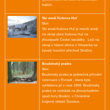
tratích.
Ski areál Kubova Huť
8km
Ski areál Kubova Huť je menší areál
na okraji obce Kubova Huť na
jihozápadě České republiky . Leží na
okraji u hlavní silnice z Vimperka na
bývalý hraniční přechod Strážný.
Boubínský prales
9km
Boubínský prales je jedinečná přírodní
rezervace v Evropě , která byla
vyhlášena již v roce 1858. Boubínský
prales se rozkládá na jihovýchodním
úpatí hory Boubín, v Chráněné
krajinné oblasti Šumava.