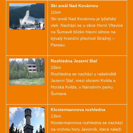
Ski areál Nad Kovárnou
11km
Ski areál Nad Kovárnou je lyžařský
vlek. Nachází se u obce Horní Vltavice
na Šumavě blízko hlavní silnice na
bývalý hraniční přechod Strážný –
Passau.
Rozhledna Jezerní Slať
15km
Rozhledna se nachází u rašeliniště
Jezerní Slať, mezi obcemi Kvilda a
Horská Kvilda, v Národním parku
Šumava.
Klostermannova rozhledna
13km
Klostermannova rozhledna se nachází
na vrcholu hory Javorník, která náleží