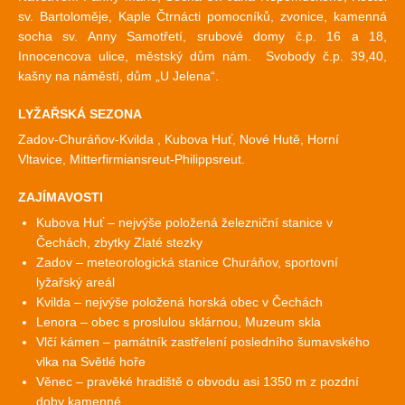
sv. Bartoloměje, Kaple Čtrnácti pomocníků, zvonice, kamenná
socha sv. Anny Samotřetí, srubové domy č.p. 16 a 18,
Innocencova ulice, městský dům nám. Svobody č.p. 39,40,
kašny na náměstí, dům „U Jelena“.
LYŽAŘSKÁ SEZONA
Zadov-Churáňov-Kvilda , Kubova Huť, Nové Hutě, Horní
Vltavice, Mitterfirmiansreut-Philippsreut.
ZAJÍMAVOSTI
Kubova Huť – nejvýše položená železniční stanice v
Čechách, zbytky Zlaté stezky
Zadov – meteorologická stanice Churáňov, sportovní
lyžařský areál
Kvilda – nejvýše položená horská obec v Čechách
Lenora – obec s proslulou sklárnou, Muzeum skla
Vlčí kámen – památník zastřelení posledního šumavského
vlka na Světlé hoře
Věnec – pravěké hradiště o obvodu asi 1350 m z pozdní
doby kamenné