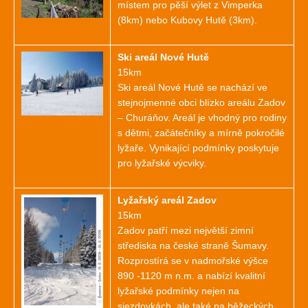
místem pro pěší výlet z Vimperka
(8km) nebo Kubovy Hutě (3km).
Ski areál Nové Hutě
15km
Ski areál Nové Hutě se nachází ve
stejnojmenné obci blízko areálu Zadov
– Churáňov. Areál je vhodný pro rodiny
s dětmi, začátečníky a mírně pokročilé
lyžaře. Vynikající podmínky poskytuje
pro lyžařské výcviky.
Lyžařský areál Zadov
15km
Zadov patří mezi největší zimní
střediska na české straně Šumavy.
Rozprostírá se v nadmořské výšce
890 -1120 m n.m. a nabízí kvalitní
lyžařské podmínky nejen na
sjezdovkách, ale také na běžeckých