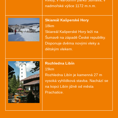
Kvildy, v Národním parku Šumava, v
nadmořské výšce 1172 m.n.m.
Skiareál Kašperské Hory
18km
Skiareál Kašperské Hory leží na
Šumavě na západě České republiky.
Disponuje dvěma novými vleky a
dětským vlekem.
Rozhledna Libín
19km
Rozhledna Libín je kamenná 27 m
vysoká vyhlídková stavba. Nachází se
na kopci Libín jižně od města
Prachatice.