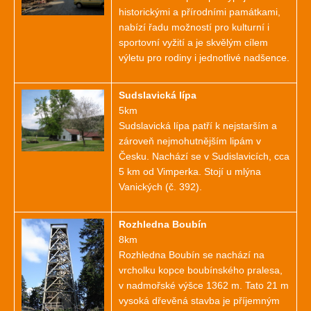
historickými a přírodními památkami,
nabízí řadu možností pro kulturní i
sportovní vyžití a je skvělým cílem
výletu pro rodiny i jednotlivé nadšence.
Sudslavická lípa
5km
Sudslavická lípa patří k nejstarším a
zároveň nejmohutnějším lipám v
Česku. Nachází se v Sudislavicích, cca
5 km od Vimperka. Stojí u mlýna
Vanických (č. 392).
Rozhledna Boubín
8km
Rozhledna Boubín se nachází na
vrcholku kopce boubínského pralesa,
v nadmořské výšce 1362 m. Tato 21 m
vysoká dřevěná stavba je příjemným