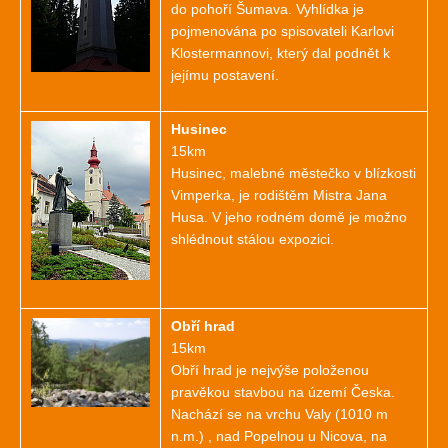
do pohoří Šumava. Vyhlídka je
pojmenována po spisovateli Karlovi
Klostermannovi, který dal podnět k
jejímu postavení.
Husinec
15km
Husinec, malebné městečko v blízkosti
Vimperka, je rodištěm Mistra Jana
Husa. V jeho rodném domě je možno
shlédnout stálou expozici.
Obří hrad
15km
Obří hrad je nejvýše položenou
pravěkou stavbou na území Česka.
Nachází se na vrchu Valy (1010 m
n.m.) , nad Popelnou u Nicova, na