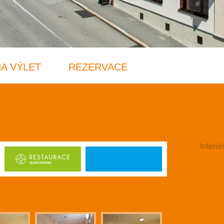
NA VÝLET
REZERVACE
Interié