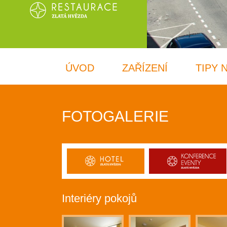
ÚVOD
ZAŘÍZENÍ
TIPY 
FOTOGALERIE
Interiéry pokojů