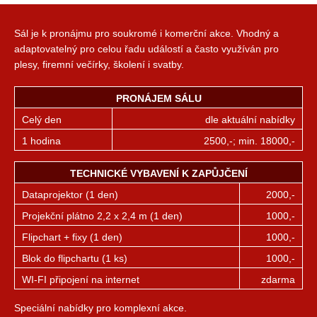
Sál je k pronájmu pro soukromé i komerční akce. Vhodný a
adaptovatelný pro celou řadu událostí a často využíván pro
plesy, firemní večírky, školení i svatby.
PRONÁJEM SÁLU
Celý den
dle aktuální nabídky
1 hodina
2500,-; min. 18000,-
TECHNICKÉ VYBAVENÍ K ZAPŮJČENÍ
Dataprojektor (1 den)
2000,-
Projekční plátno 2,2 x 2,4 m (1 den)
1000,-
Flipchart + fixy (1 den)
1000,-
Blok do flipchartu (1 ks)
1000,-
WI-FI připojení na internet
zdarma
Speciální nabídky pro komplexní akce.