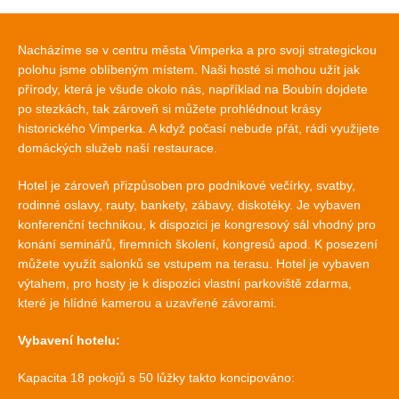
Nacházíme se v centru města Vimperka a pro svoji strategickou
polohu jsme oblíbeným místem. Naši hosté si mohou užít jak
přírody, která je všude okolo nás, například na Boubín dojdete
po stezkách, tak zároveň si můžete prohlédnout krásy
historického Vimperka. A když počasí nebude přát, rádi využijete
domáckých služeb naší restaurace.
Hotel je zároveň přizpůsoben pro podnikové večírky, svatby,
rodinné oslavy, rauty, bankety, zábavy, diskotéky. Je vybaven
konferenční technikou, k dispozici je kongresový sál vhodný pro
konání seminářů, firemních školení, kongresů apod. K posezení
můžete využít salonků se vstupem na terasu. Hotel je vybaven
výtahem, pro hosty je k dispozici vlastní parkoviště zdarma,
které je hlídné kamerou a uzavřené závorami.
Vybavení hotelu:
Kapacita 18 pokojů s 50 lůžky takto koncipováno: