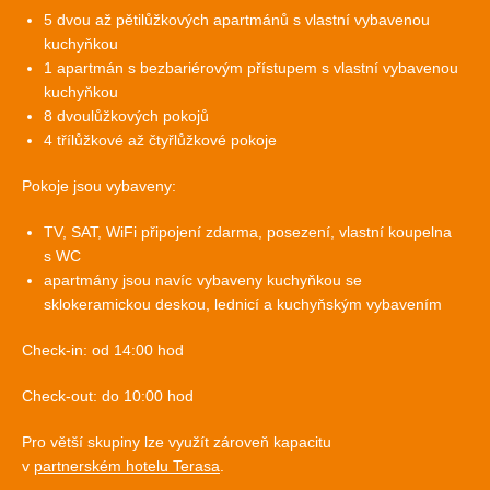
5 dvou až pětilůžkových apartmánů s vlastní vybavenou
kuchyňkou
1 apartmán s bezbariérovým přístupem s vlastní vybavenou
kuchyňkou
8 dvoulůžkových pokojů
4 třílůžkové až čtyřlůžkové pokoje
Pokoje jsou vybaveny:
TV, SAT, WiFi připojení zdarma, posezení, vlastní koupelna
s WC
apartmány jsou navíc vybaveny kuchyňkou se
sklokeramickou deskou, lednicí a kuchyňským vybavením
Check-in: od 14:00 hod
Check-out: do 10:00 hod
Pro větší skupiny lze využít zároveň kapacitu
v
partnerském hotelu Terasa
.