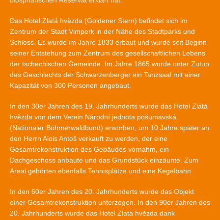
biosphärischen Reservat erklärt hat.
Das Hotel Zlatá hvězda (Goldener Stern) befindet sich im
Zentrum der Stadt Vimperk in der Nähe des Stadtparks und
Schloss. Es wurde im Jahre 1833 erbaut und wurde seit Beginn
seiner Entstehung zum Zentrum des gesellschaftlichen Lebens
der tschechischen Gemeinde. Im Jahre 1865 wurde unter Zutun
des Geschlechts der Schwarzenberger ein Tanzsaal mit einer
Kapazität von 300 Personen angebaut.
In den 30er Jahren des 19. Jahrhunderts wurde das Hotel Zlatá
hvězda von dem Verein Národní jednota pošumavská
(Nationaler Böhmerwaldbund) erworben, um 10 Jahre später an
den Herrn Alois Antoš verkauft zu werden, der eine
Gesamtrekonstruktion des Gebäudes vornahm, ein
Dachgeschoss anbaute und das Grundstück einzäunte. Zum
Areal gehörten ebenfalls Tennisplätze und eine Kegelbahn.
In den 60er Jahren des 20. Jahrhunderts wurde das Objekt
einer Gesamtrekonstruktion unterzogen. In den 90er Jahren des
20. Jahrhunderts wurde das Hotel Zlatá hvězda dank