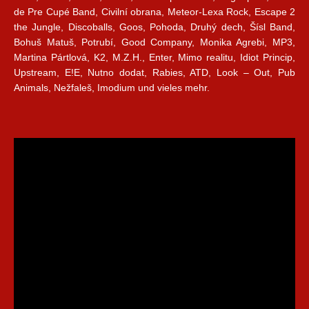
de Pre Cupé Band, Civilní obrana, Meteor-Lexa Rock, Escape 2
the Jungle, Discoballs, Goos, Pohoda, Druhý dech, Šísl Band,
Bohuš Matuš, Potrubí, Good Company, Monika Agrebi, MP3,
Martina Pártlová, K2, M.Z.H., Enter, Mimo realitu, Idiot Princip,
Upstream, E!E, Nutno dodat, Rabies, ATD, Look – Out, Pub
Animals, Nežfaleš, Imodium und vieles mehr.