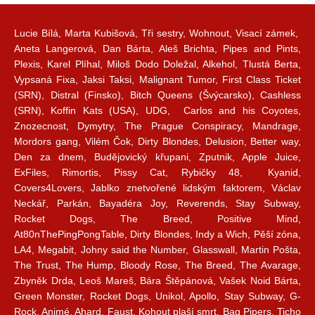
Lucie Bílá, Marta Kubišová, Tři sestry, Wohnout, Visací zámek,
Aneta Langerová, Dan Bárta, Aleš Brichta, Pipes and Pints,
Plexis, Karel Plíhal, Miloš Dodo Doležal, Alkehol, Tlustá Berta,
Vypsaná Fixa, Jaksi Taksi, Malignant Tumor, First Class Ticket
(SRN), Distral (Finsko), Bitch Queens (Švýcarsko), Cashless
(SRN), Koffin Kats (USA), UDG, Carlos and his Coyotes,
Znozecnost, Dymytry, The Prague Conspiracy, Mandrage,
Mordors gang, Vilém Čok, Dirty Blondes, Delusion, Better way,
Den za dnem, Budějovický křupani, Zputnik, Apple Juice,
ExFiles, Rimortis, Pissy Cat, Rybičky 48, Kyanid,
Covers4Lovers, Jablko znetvořené lidským faktorem, Václav
Neckář, Parkán, Bayadéra Joy, Reverends, Stay Subway,
Rocket Dogs, The Breed, Positive Mind,
At80nThePingPongTable, Dirty Blondes, Indy a Wich, Pěší zóna,
LA4, Megabit, Johny said the Number, Glasswall, Martin Pošta,
The Trust, The Hump, Bloody Rose, The Breed, The Avarage,
Zbyněk Drda, Leoš Mareš, Bára Štěpánová, Vašek Noid Bárta,
Green Monster, Rocket Dogs, Unikol, Apollo, Stay Subway, G-
Rock, Animé, Ahard, Faust, Kohout plaší smrt, Bag Pipers, Ticho