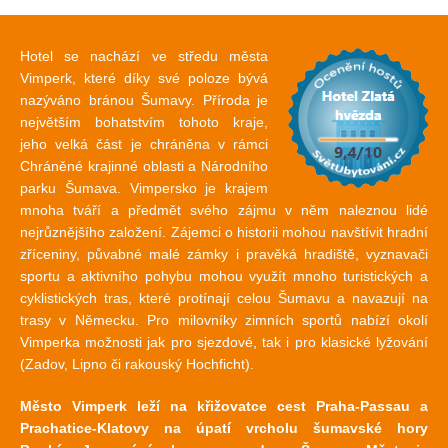
Hotel se nachází ve středu města
Vimperk, které díky své poloze bývá
nazýváno bránou Šumavy. Příroda je
největším bohatstvím tohoto kraje,
jeho velká část je chráněna v rámci
Chráněné krajinné oblasti a Národního
parku Šumava. Vimpersko je krajem
mnoha tváří a předmět svého zájmu v něm naleznou lidé
nejrůznějšího založení. Zájemci o historii mohou navštívit hradní
zříceniny, půvabné malé zámky i pravěká hradiště, vyznavači
sportu a aktivního pohybu mohou využít mnoho turistických a
cyklistických tras, které protínají celou Šumavu a navazují na
trasy v Německu. Pro milovníky zimních sportů nabízí okolí
Vimperka možnosti jak pro sjezdové, tak i pro klasické lyžování
(Zadov, Lipno či rakouský Hochficht).
Město Vimperk leží na křižovatce cest Praha-Passau a
Prachatice-Klatovy na úpatí vrcholu šumavské hory