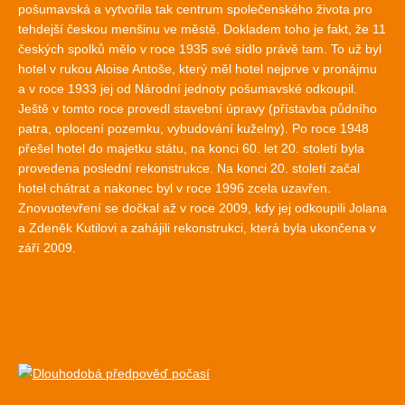
pošumavská a vytvořila tak centrum společenského života pro
tehdejší českou menšinu ve městě. Dokladem toho je fakt, že 11
českých spolků mělo v roce 1935 své sídlo právě tam. To už byl
hotel v rukou Aloise Antoše, který měl hotel nejprve v pronájmu
a v roce 1933 jej od Národní jednoty pošumavské odkoupil.
Ještě v tomto roce provedl stavební úpravy (přístavba půdního
patra, oplocení pozemku, vybudování kuželny). Po roce 1948
přešel hotel do majetku státu, na konci 60. let 20. století byla
provedena poslední rekonstrukce. Na konci 20. století začal
hotel chátrat a nakonec byl v roce 1996 zcela uzavřen.
Znovuotevření se dočkal až v roce 2009, kdy jej odkoupili Jolana
a Zdeněk Kutilovi a zahájili rekonstrukci, která byla ukončena v
září 2009.