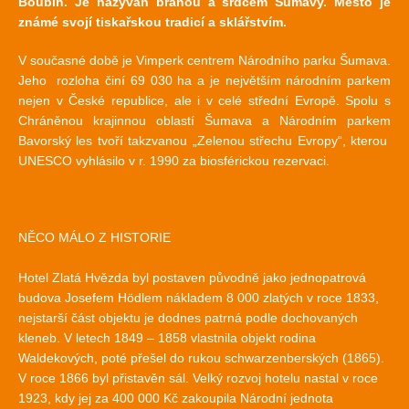
Boubín. Je nazýván branou a srdcem Šumavy. Město je
známé svojí tiskařskou tradicí a sklářstvím.
V současné době je Vimperk centrem Národního parku Šumava.
Jeho rozloha činí 69 030 ha a je největším národním parkem
nejen v České republice, ale i v celé střední Evropě. Spolu s
Chráněnou krajinnou oblastí Šumava a Národním parkem
Bavorský les tvoří takzvanou „Zelenou střechu Evropy“, kterou
UNESCO vyhlásilo v r. 1990 za biosférickou rezervaci.
NĚCO MÁLO Z HISTORIE
Hotel Zlatá Hvězda byl postaven původně jako jednopatrová
budova Josefem Hödlem nákladem 8 000 zlatých v roce 1833,
nejstarší část objektu je dodnes patrná podle dochovaných
kleneb. V letech 1849 – 1858 vlastnila objekt rodina
Waldekových, poté přešel do rukou schwarzenberských (1865).
V roce 1866 byl přistavěn sál. Velký rozvoj hotelu nastal v roce
1923, kdy jej za 400 000 Kč zakoupila Národní jednota