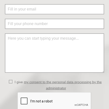
I give
my consent to the personal data processing by the
administrator