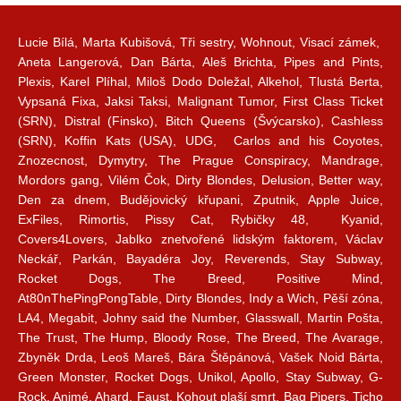
Lucie Bílá, Marta Kubišová, Tři sestry, Wohnout, Visací zámek,
Aneta Langerová, Dan Bárta, Aleš Brichta, Pipes and Pints,
Plexis, Karel Plíhal, Miloš Dodo Doležal, Alkehol, Tlustá Berta,
Vypsaná Fixa, Jaksi Taksi, Malignant Tumor, First Class Ticket
(SRN), Distral (Finsko), Bitch Queens (Švýcarsko), Cashless
(SRN), Koffin Kats (USA), UDG, Carlos and his Coyotes,
Znozecnost, Dymytry, The Prague Conspiracy, Mandrage,
Mordors gang, Vilém Čok, Dirty Blondes, Delusion, Better way,
Den za dnem, Budějovický křupani, Zputnik, Apple Juice,
ExFiles, Rimortis, Pissy Cat, Rybičky 48, Kyanid,
Covers4Lovers, Jablko znetvořené lidským faktorem, Václav
Neckář, Parkán, Bayadéra Joy, Reverends, Stay Subway,
Rocket Dogs, The Breed, Positive Mind,
At80nThePingPongTable, Dirty Blondes, Indy a Wich, Pěší zóna,
LA4, Megabit, Johny said the Number, Glasswall, Martin Pošta,
The Trust, The Hump, Bloody Rose, The Breed, The Avarage,
Zbyněk Drda, Leoš Mareš, Bára Štěpánová, Vašek Noid Bárta,
Green Monster, Rocket Dogs, Unikol, Apollo, Stay Subway, G-
Rock, Animé, Ahard, Faust, Kohout plaší smrt, Bag Pipers, Ticho