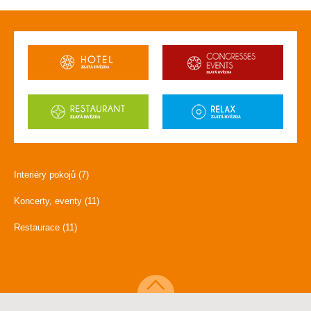
Interiéry pokojů (7)
Koncerty, eventy (11)
Restaurace (11)